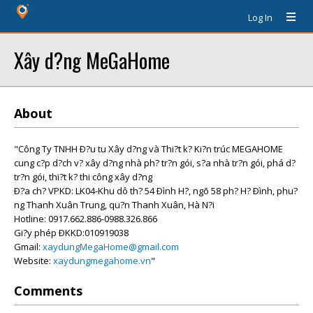
Log In
Xây d?ng MeGaHome
About
"Công Ty TNHH Ð?u tu Xây d?ng và Thi?t k? Ki?n trúc MEGAHOME
cung c?p d?ch v? xây d?ng nhà ph? tr?n gói, s?a nhà tr?n gói, phá d?
tr?n gói, thi?t k? thi công xây d?ng
Ð?a ch? VPKD: LK04-Khu dô th? 54 Ðình H?, ngõ 58 ph? H? Ðình, phu?
ng Thanh Xuân Trung, qu?n Thanh Xuân, Hà N?i
Hotline: 0917.662.886-0988.326.866
Gi?y phép ÐKKD:010919038
Gmail:
xaydungMegaHome@gmail.com
Website:
xaydungmegahome.vn
"
Comments