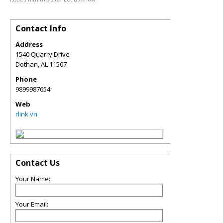
Contact Info
Address
1540 Quarry Drive
Dothan
,
AL
11507
Phone
9899987654
Web
rlink.vn
Contact Us
Your Name:
Your Email: