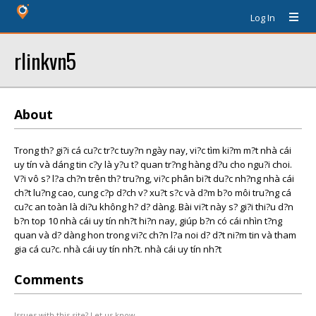
Log In
rlinkvn5
About
Trong th? gi?i cá cu?c tr?c tuy?n ngày nay, vi?c tìm ki?m m?t nhà cái
uy tín và dáng tin c?y là y?u t? quan tr?ng hàng d?u cho ngu?i choi.
V?i vô s? l?a ch?n trên th? tru?ng, vi?c phân bi?t du?c nh?ng nhà cái
ch?t lu?ng cao, cung c?p d?ch v? xu?t s?c và d?m b?o môi tru?ng cá
cu?c an toàn là di?u không h? d? dàng. Bài vi?t này s? gi?i thi?u d?n
b?n top 10 nhà cái uy tín nh?t hi?n nay, giúp b?n có cái nhìn t?ng
quan và d? dàng hon trong vi?c ch?n l?a noi d? d?t ni?m tin và tham
gia cá cu?c. nhà cái uy tín nh?t. nhà cái uy tín nh?t
Comments
Issues with this site? Let us know.