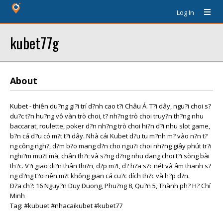
Log In
kubet77g
About
Kubet - thiên du?ng gi?i trí d?nh cao t?i Châu Á. T?i dây, ngu?i choi s?
du?c t?n hu?ng vô vàn trò choi, t? nh?ng trò choi truy?n th?ng nhu
baccarat, roulette, poker d?n nh?ng trò choi hi?n d?i nhu slot game,
b?n cá d?u có m?t t?i dây. Nhà cái Kubet d?u tu m?nh m? vào n?n t?
ng công ngh?, d?m b?o mang d?n cho ngu?i choi nh?ng giây phút tr?i
nghi?m mu?t mà, chân th?c và s?ng d?ng nhu dang choi t?i sòng bài
th?c. V?i giao di?n thân thi?n, d?p m?t, d? h?a s?c nét và âm thanh s?
ng d?ng t?o nên m?t không gian cá cu?c dích th?c và h?p d?n.
Ð?a ch?: 16 Nguy?n Duy Duong, Phu?ng 8, Qu?n 5, Thành ph? H? Chí
Minh
Tag: #kubuet #nhacaikubet #kubet77