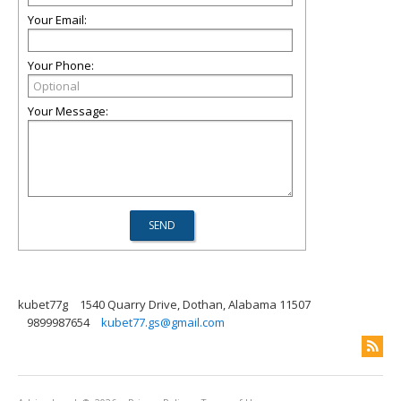
Your Email:
Your Phone:
Your Message:
kubet77g
1540 Quarry Drive, Dothan, Alabama 11507
9899987654
kubet77.gs@gmail.com